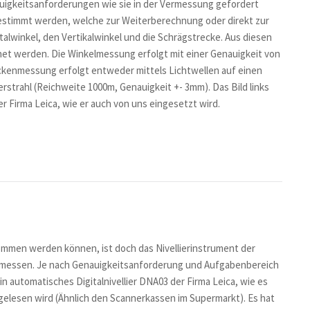
uigkeitsanforderungen wie sie in der Vermessung gefordert
stimmt werden, welche zur Weiterberechnung oder direkt zur
lwinkel, den Vertikalwinkel und die Schrägstrecke. Aus diesen
et werden. Die Winkelmessung erfolgt mit einer Genauigkeit von
eckenmessung erfolgt entweder mittels Lichtwellen auf einen
strahl (Reichweite 1000m, Genauigkeit +- 3mm). Das Bild links
 Firma Leica, wie er auch von uns eingesetzt wird.
en werden können, ist doch das Nivellierinstrument der
essen. Je nach Genauigkeitsanforderung und Aufgabenbereich
in automatisches Digitalnivellier DNA03 der Firma Leica, wie es
ch gelesen wird (Ähnlich den Scannerkassen im Supermarkt). Es hat