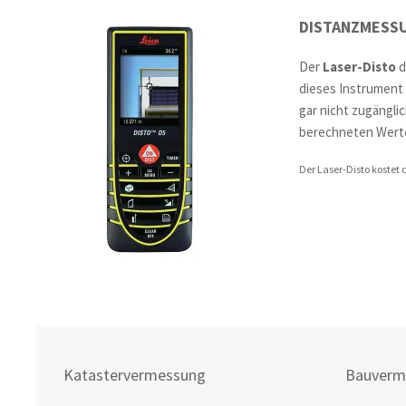
DISTANZMESS
Der
Laser-Disto
d
dieses Instrument
gar nicht zugängli
berechneten Werte
Der Laser-Disto kostet c
Katastervermessung
Bauverm