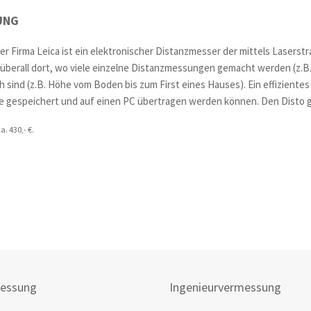
UNG
er Firma Leica ist ein elektronischer Distanzmesser der mittels Lasers
 überall dort, wo viele einzelne Distanzmessungen gemacht werden (z
ch sind (z.B. Höhe vom Boden bis zum First eines Hauses). Ein effizient
 gespeichert und auf einen PC übertragen werden können. Den Disto gi
a. 430,- €.
essung
Ingenieurvermessung