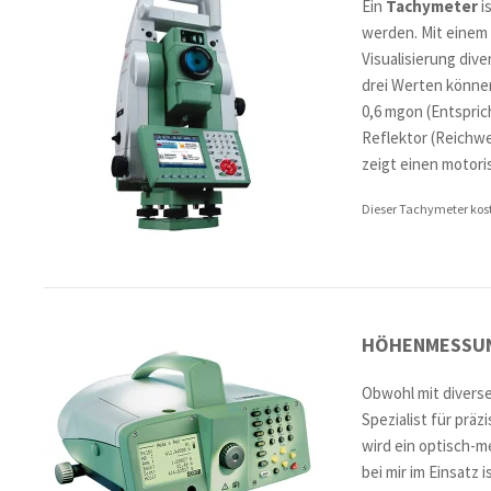
Ein
Tachymeter
i
werden. Mit einem
Visualisierung div
drei Werten könne
0,6 mgon (Entspric
Reflektor (Reichwe
zeigt einen motori
Dieser Tachymeter koste
HÖHENMESSU
Obwohl mit divers
Spezialist für pr
wird ein optisch-me
bei mir im Einsatz 