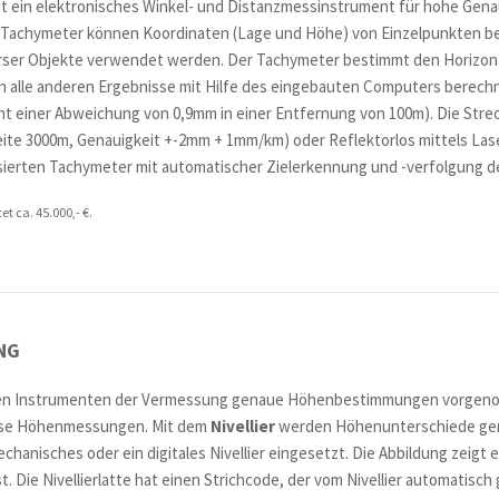
st ein elektronisches Winkel- und Distanzmessinstrument für hohe Gena
 Tachymeter können Koordinaten (Lage und Höhe) von Einzelpunkten be
erser Objekte verwendet werden. Der Tachymeter bestimmt den Horizonta
n alle anderen Ergebnisse mit Hilfe des eingebauten Computers berechn
ht einer Abweichung von 0,9mm in einer Entfernung von 100m). Die Str
ite 3000m, Genauigkeit +-2mm + 1mm/km) oder Reflektorlos mittels Laser
sierten Tachymeter mit automatischer Zielerkennung und -verfolgung der
t ca. 45.000,- €.
NG
en Instrumenten der Vermessung genaue Höhenbestimmungen vorgenomm
äzise Höhenmessungen. Mit dem
Nivellier
werden Höhenunterschiede gem
chanisches oder ein digitales Nivellier eingesetzt. Die Abbildung zeigt e
ist. Die Nivellierlatte hat einen Strichcode, der vom Nivellier automatis