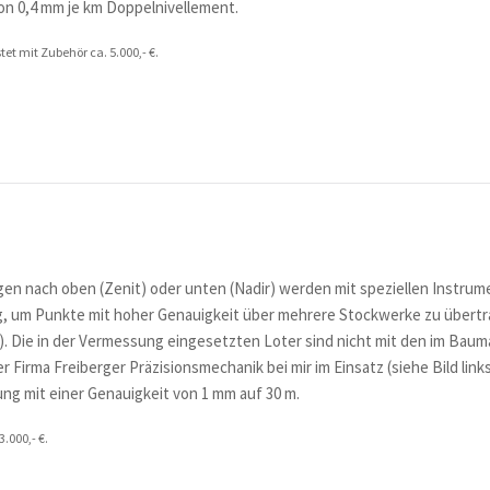
on 0,4 mm je km Doppelnivellement.
stet mit Zubehör ca. 5.000,- €.
en nach oben (Zenit) oder unten (Nadir) werden mit speziellen Instru
g, um Punkte mit hoher Genauigkeit über mehrere Stockwerke zu übert
. Die in der Vermessung eingesetzten Loter sind nicht mit den im Baumar
 Firma Freiberger Präzisionsmechanik bei mir im Einsatz (siehe Bild links
g mit einer Genauigkeit von 1 mm auf 30 m.
3.000,- €.