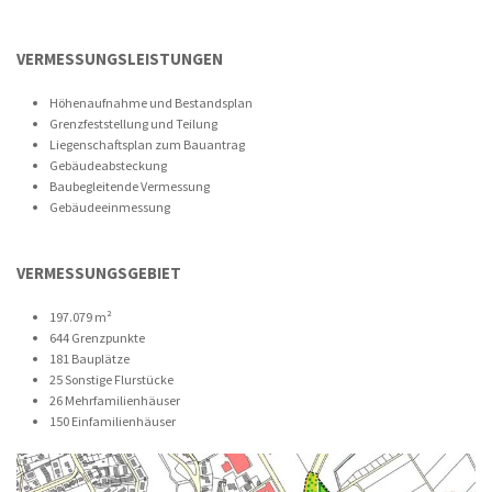
VERMESSUNGSLEISTUNGEN
Höhenaufnahme und Bestandsplan
Grenzfeststellung und Teilung
Liegenschaftsplan zum Bauantrag
Gebäudeabsteckung
Baubegleitende Vermessung
Gebäudeeinmessung
VERMESSUNGSGEBIET
197.079 m²
644 Grenzpunkte
181 Bauplätze
25 Sonstige Flurstücke
26 Mehrfamilienhäuser
150 Einfamilienhäuser