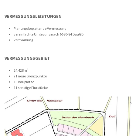
VERMESSUNGSLEISTUNGEN
Planungsbegleitende Vermessung
vereinfachte Umlegung nach §§80-84 BauGB
Vermarkung
VERMESSUNGSGEBIET
24.428m²
71 neue Grenzpunkte
18 Bauplätze
11 sonstige Flurstücke