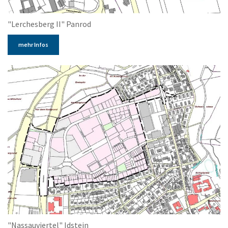
"Lerchesberg II" Panrod
mehr Infos
"Nassauviertel" Idstein