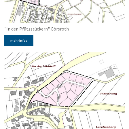
"In den Pfützstückern" Görsroth
mehr Infos