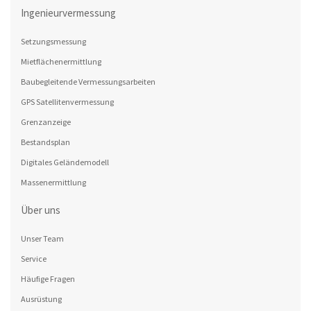
Ingenieurvermessung
Setzungsmessung
Mietflächenermittlung
Baubegleitende Vermessungsarbeiten
GPS Satellitenvermessung
Grenzanzeige
Bestandsplan
Digitales Geländemodell
Massenermittlung
Über uns
Unser Team
Service
Häufige Fragen
Ausrüstung